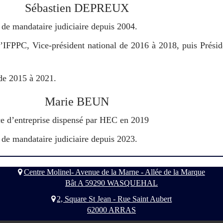
Sébastien DEPREUX
n de mandataire judiciaire depuis 2004.
’IFPPC, Vice-président national de 2016 à 2018, puis Présid
de 2015 à 2021.
Marie BEUN
nce d’entreprise dispensé par HEC en 2019
n de mandataire judiciaire depuis 2023.
Centre Molinel- Avenue de la Marne - Allée de la Marque
Bât A 59290 WASQUEHAL
2, Square St Jean - Rue Saint Aubert
62000 ARRAS