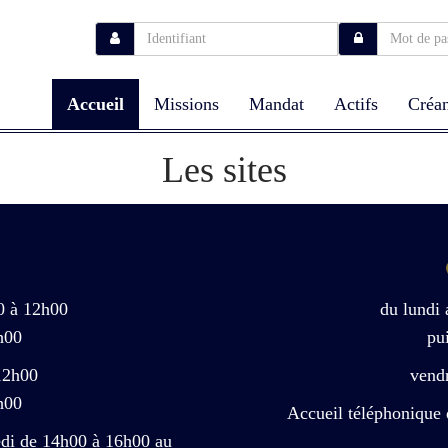
Accueil
Missions
Mandat
Actifs
Créan
Les sites
0 à 12h00
du lundi
h00
pu
12h00
vend
h00
Accueil téléphonique 
edi de 14h00 à 16h00 au