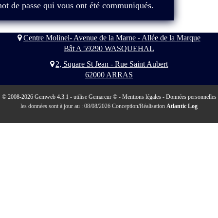
u mot de passe qui vous ont été communiqués.
Centre Molinel- Avenue de la Marne - Allée de la Marque
Bât A 59290 WASQUEHAL
2, Square St Jean - Rue Saint Aubert
62000 ARRAS
© 2008-2026 Gemweb 4.3.1
- utilise
Gemarcur ©
-
Mentions légales
-
Données personnelles
les données sont à jour au : 08/08/2026 Conception/Réalisation
Atlantic Log