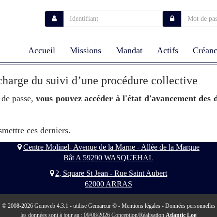
Accueil
Missions
Mandat
Actifs
Créanc
charge du suivi d’une procédure collective
 de passe,
vous pouvez accéder à l'état d'avancement des d
smettre ces derniers.
Centre Molinel- Avenue de la Marne - Allée de la Marque
Bât A 59290 WASQUEHAL
2, Square St Jean - Rue Saint Aubert
62000 ARRAS
© 2008-2026 Gemweb 4.3.1
- utilise
Gemarcur ©
-
Mentions légales
-
Données personnelles
les données sont à jour au : 09/08/2026 Conception/Réalisation
Atlantic Log