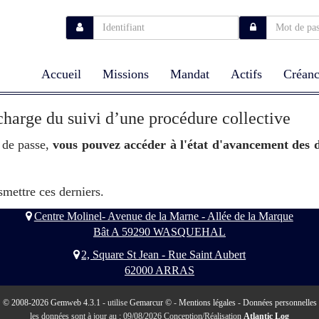
Accueil
Missions
Mandat
Actifs
Créanc
charge du suivi d’une procédure collective
 de passe,
vous pouvez accéder à l'état d'avancement des d
smettre ces derniers.
Centre Molinel- Avenue de la Marne - Allée de la Marque
Bât A 59290 WASQUEHAL
2, Square St Jean - Rue Saint Aubert
62000 ARRAS
© 2008-2026 Gemweb 4.3.1
- utilise
Gemarcur ©
-
Mentions légales
-
Données personnelles
les données sont à jour au : 09/08/2026 Conception/Réalisation
Atlantic Log