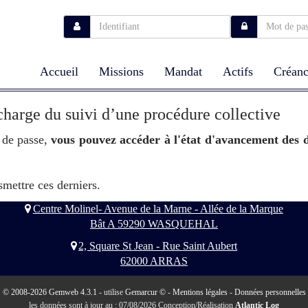
Accueil
Missions
Mandat
Actifs
Créanc
charge du suivi d’une procédure collective
 de passe,
vous pouvez accéder à l'état d'avancement des d
smettre ces derniers.
Centre Molinel- Avenue de la Marne - Allée de la Marque
Bât A 59290 WASQUEHAL
2, Square St Jean - Rue Saint Aubert
62000 ARRAS
© 2008-2026 Gemweb 4.3.1
- utilise
Gemarcur ©
-
Mentions légales
-
Données personnelles
les données sont à jour au : 07/08/2026 Conception/Réalisation
Atlantic Log