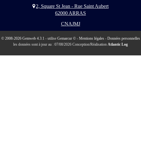
2, Square St Jean - Rue Saint Aubert
62000 ARRAS
CNAJMJ
© 2008-2026 Gemweb 4.3.1
- utilise
Gemarcur ©
-
Mentions légales
-
Données personnelles
les données sont à jour au : 07/08/2026 Conception/Réalisation
Atlantic Log