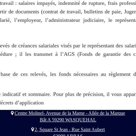
travail : salaires impayés, indemnité de rupture, frais profess
artir de documents (contrat de travail, bulletins de paie, Jug
rié, l’employeur, l’administrateur judiciaire, le représent
evés de créances salariales visés par le représentant des salari
édure ; il les transmet à l’AGS (Fonds de garantie des c
base de ces relevés, les fonds nécessaires au règlement d
 indicatif et sommaire. Pour plus de précision, il vous appar
décrets d’application
Centre Molinel- Avenue de la Marne - Allée de la Marque
Bât A 59290 WASQUEHAL
2, Square St Jean - Rue Saint Aubert