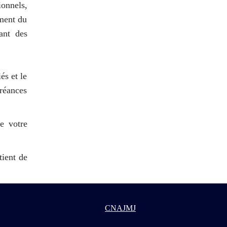
ionnels,
ement du
ant des
és et le
réances
e votre
tient de
CNAJMJ