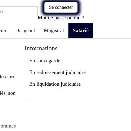
Se connecter
Mot de passe oublié ?
ier
Dirigeant
Magistrat
Salarié
Informations
En sauvegarde
En redressement judiciaire
lus tard
En liquidation judiciaire
riés non
s sommes