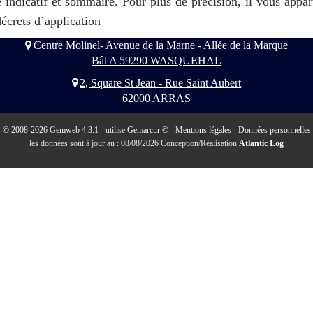
 indicatif et sommaire. Pour plus de précision, il vous appar
décrets d’application
Centre Molinel- Avenue de la Marne - Allée de la Marque
Bât A 59290 WASQUEHAL
2, Square St Jean - Rue Saint Aubert
62000 ARRAS
© 2008-2026 Gemweb 4.3.1
- utilise
Gemarcur ©
-
Mentions légales
-
Données personnelles
les données sont à jour au : 08/08/2026 Conception/Réalisation
Atlantic Log