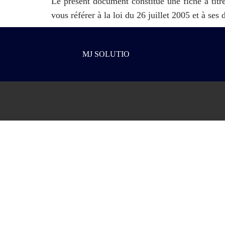
Le présent document constitue une fiche à titre
vous référer à la loi du 26 juillet 2005 et à ses 
MJ SOLUTIO